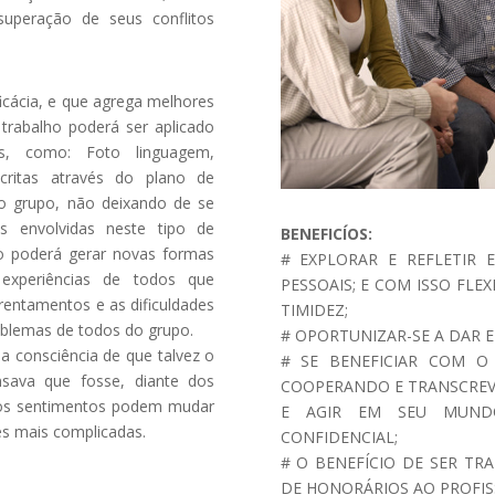
uperação de seus conflitos
icácia, e que agrega melhores
trabalho poderá ser aplicado
as, como: Foto linguagem,
scritas através do plano de
do grupo, não deixando de se
es envolvidas neste tipo de
BENEFICÍOS:
do poderá gerar novas formas
# EXPLORAR E REFLETIR
experiências de todos que
PESSOAIS; E COM ISSO FLE
rentamentos e as dificuldades
TIMIDEZ;
oblemas de todos do grupo.
# OPORTUNIZAR-SE A DAR E
a consciência de que talvez o
# SE BENEFICIAR COM O
sava que fosse, diante dos
COOPERANDO E TRANSCREV
 os sentimentos podem mudar
E AGIR EM SEU MUNDO
s mais complicadas.
CONFIDENCIAL;
# O BENEFÍCIO DE SER T
DE HONORÁRIOS AO PROFIS