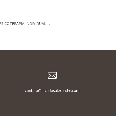
PSICOTERAPIA INDIVIDUAL
→

contato@drcarlosalexandre.com