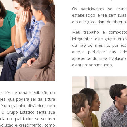
Os participantes se reun
estabelecido, e realizam sua
e o que gostariam de obter a
Meu trabalho é composto
integrantes; este grupo tem s
ou não do mesmo, por ex: c
querer participar das a
apresentando uma Evolução 
estar proporcionando.
através de uma meditação no
ões, que poderá ser da leitura
 é um trabalho dinâmico, com
s. O Grupo Estático sente sua
atia no qual todos se sentem
evolução e crescimento, como